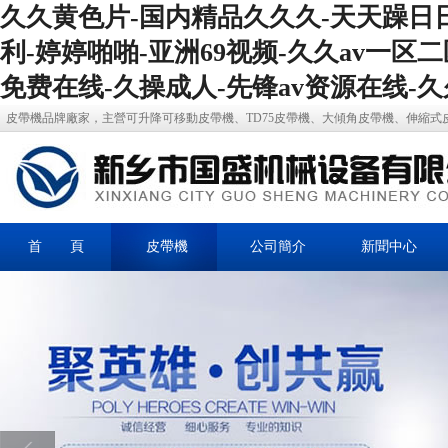
久久黄色片-国内精品久久久-天天躁日日
利-婷婷啪啪-亚洲69视频-久久av一区
免费在线-久操成人-先锋av资源在线-
皮帶機品牌廠家，主營可升降可移動皮帶機、TD75皮帶機、大傾角皮帶機、伸縮式
首 頁
皮帶機
公司簡介
新聞中心