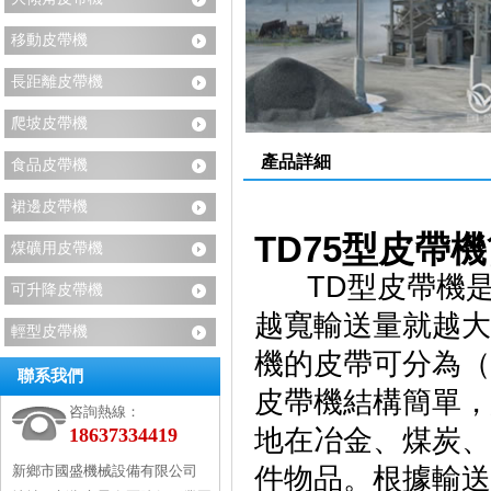
移動皮帶機
長距離皮帶機
爬坡皮帶機
產品詳細
食品皮帶機
裙邊皮帶機
TD75型皮帶
煤礦用皮帶機
TD型皮帶機是
可升降皮帶機
越寬輸送量就越大
輕型皮帶機
機的皮帶可分為（
聯系我們
皮帶機結構簡單，
咨詢熱線：
18637334419
地在冶金、煤炭、
新鄉市國盛機械設備有限公司
件物品。根據輸送