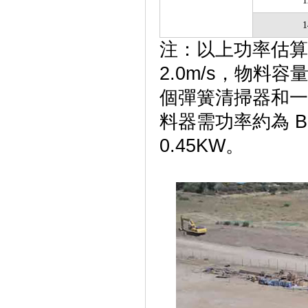
1
1
注：以上功率估算
2.0m/s，物料容
個彈簧清掃器和一
料器需功率約為 B50
0.45KW。