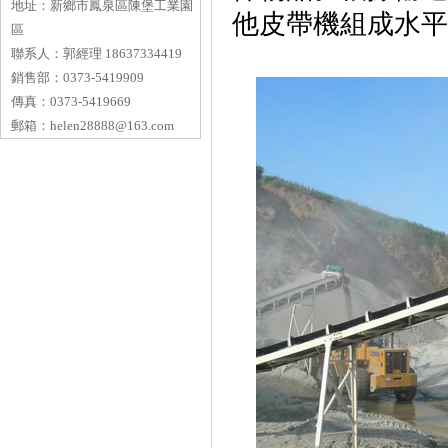
地址：
新鄉市鳳泉區陳堡工業園
他皮帶機組成水平
區
聯系人：
郭經理 18637334419
銷售部：
0373-5419909
傳真：
0373-5419669
郵箱：
helen28888@163.com