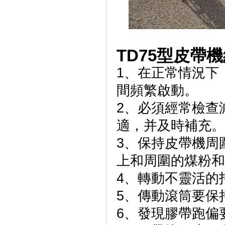
TD75型皮帶機
1、在正常情況下
間頻繁啟動。
2、必須經常檢查
適，并及時補充。
3、保持皮帶機周
上和周圍的煤粉和
4、轉動不靈活的
5、傳動滾筒要保
6、發現膠帶跑偏